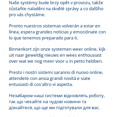
Naše systémy bude brzy opět v provozu, takže
zůstaňte naladěni na skvělé zprávy a co dalšího
pro vás chystáme.
Pronto nuestros sistemas volverán a estar en
línea, espera grandes noticias y emociónate con
lo que tenemos preparado para ti.
Binnenkort zijn onze systemen weer online, kijk
uit naar geweldig nieuws en wees enthousiast
over wat we nog meer voor u in petto hebben.
Presto i nostri sistemi saranno di nuovo online,
attendete con ansia grandi novità e siate
entusiasti di cos'altro vi aspetta.
Незабаром наші системи відновлять роботу,
так що чекайте на чудові новини та
дізнайтеся, що ще ми підготували для вас.